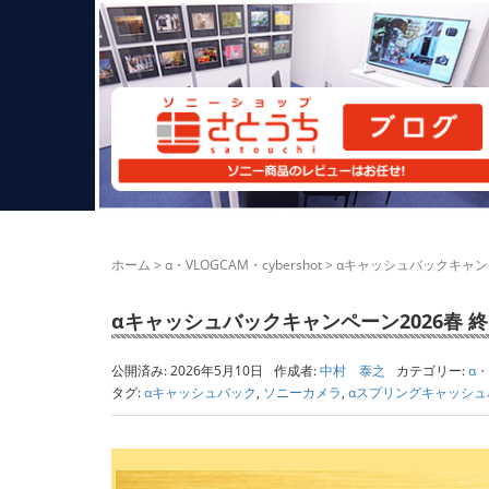
ホーム
>
α・VLOGCAM・cybershot
>
αキャッシュバックキャンペ
αキャッシュバックキャンペーン2026春 終了
公開済み: 2026年5月10日
作成者:
中村 泰之
カテゴリー:
α・
タグ:
αキャッシュバック
,
ソニーカメラ
,
αスプリングキャッシュ