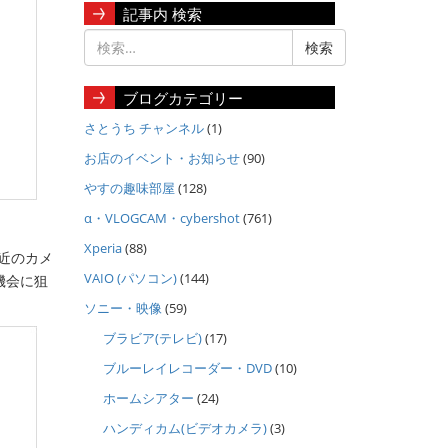
記事内 検索
ブログカテゴリー
さとうち チャンネル
(1)
お店のイベント・お知らせ
(90)
やすの趣味部屋
(128)
α・VLOGCAM・cybershot
(761)
Xperia
(88)
近のカメ
VAIO (パソコン)
(144)
機会に狙
ソニー・映像
(59)
ブラビア(テレビ)
(17)
ブルーレイレコーダー・DVD
(10)
ホームシアター
(24)
ハンディカム(ビデオカメラ)
(3)