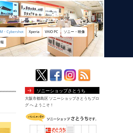
M・Cybershot
Xperia
VAIO PC
ソニー・映像
情報
ソニーショップさとうち
大阪市都島区 ソニーショップさとうちブロ
グ へ ようこそ！