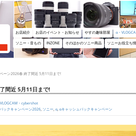
お店紹介
お店のイベント・お知らせ
やすの趣味部屋
α・VLOGCA
ソニー・音もの
INZONE
そのほかのソニー商品
ソニーお役立ち
ーン2026春 終了間近 5月11日まで!
間近 5月11日まで!
VLOGCAM・cybershot
バックキャンペーン2026
,
ソニー
,
α
,
αキャッシュバックキャンペーン