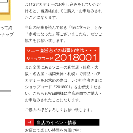
よびαアカデミーのお申し込みをしていただ
けると、当店経由にてご購入・お申込みされ
たことになります。
もって終
当店の記事を読んで頂き「役に立った」とか
「参考になった」等ございましたら、ぜひご
ンナップ
協力をお願い致します。
また全国にあるソニーの直営店（銀座・大
阪・名古屋・福岡天神・札幌）で商品・αア
カデミーをお求めの際は、レジ担当者さまに
ショップコード『2018001』をお伝えくださ
い。こちらもWEB同様に当店経由でご購入・
お申込みされたことになります。
ご協力のほどよろしくお願い致します。
当店のイベント情報
お店にて楽しい時間をお届け中！