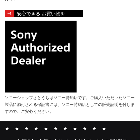
安心できる お買い物を
ソニーショップさとうちはソニー特約店です。ご購入いただいたソニー
製品に添付される保証書には、ソニー特約店としての販売証明を付しま
すので、ご安心ください。
お
お
や
α・
Xperia
VAIO
ソ
ソ
INZONE
そ
ソ