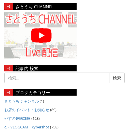
さとうち CHANNEL
記事内 検索
ブログカテゴリー
さとうち チャンネル
(1)
お店のイベント・お知らせ
(89)
やすの趣味部屋
(128)
α・VLOGCAM・cybershot
(758)