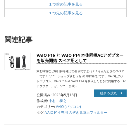
１つ前の記事を見る
１つ先の記事を見る
関連記事
VAIO F16 と VAIO F14 本体同梱ACアダプター
を販売開始 スペア用として
家と職場など毎日持ち運ぶの面倒ですよね？！そんなときのスペア
ーです！ ソニーショップさとうち の 中村泰之 です。 VAIO社のノー
トパソコン、VAIO F16 や VAIO F14 を購入したときに同梱する『AC
アダプター』が、ソニー公式…
続きを読む
公開済み: 2023年5月18日
作成者:
中村 泰之
カテゴリー:
VAIO (パソコン)
タグ:
VAIO F14 専用 のぞき見防止フィルター