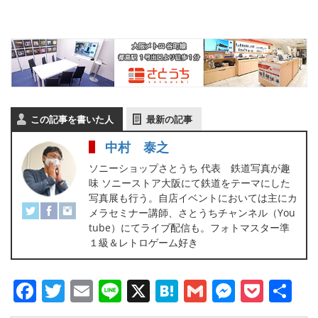
この記事を書いた人
最新の記事
中村 泰之
ソニーショップさとうち 代表 鉄道写真が趣
味 ソニーストア大阪にて鉄道をテーマにした
写真展も行う。自店イベントにおいては主にカ
メラセミナー講師、さとうちチャンネル（You
tube）にてライブ配信も。フォトマスター準
１級＆レトロゲーム好き
Facebook
Twitter
Email
Line
X
Hatena
Gmail
Messen
Pock
共
有