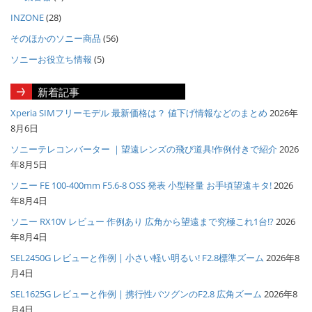
INZONE
(28)
そのほかのソニー商品
(56)
ソニーお役立ち情報
(5)
新着記事
Xperia SIMフリーモデル 最新価格は？ 値下げ情報などのまとめ
2026年
8月6日
ソニーテレコンバーター ｜望遠レンズの飛び道具!作例付きで紹介
2026
年8月5日
ソニー FE 100-400mm F5.6-8 OSS 発表 小型軽量 お手頃望遠キタ!
2026
年8月4日
ソニー RX10V レビュー 作例あり 広角から望遠まで究極これ1台!?
2026
年8月4日
SEL2450G レビューと作例 | 小さい軽い明るい! F2.8標準ズーム
2026年8
月4日
SEL1625G レビューと作例 | 携行性バツグンのF2.8 広角ズーム
2026年8
月4日