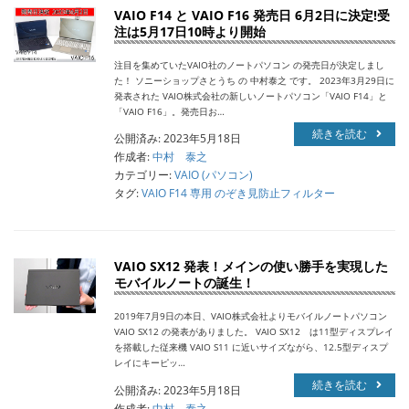
VAIO F14 と VAIO F16 発売日 6月2日に決定!受
注は5月17日10時より開始
注目を集めていたVAIO社のノートパソコン の発売日が決定しまし
た！ ソニーショップさとうち の 中村泰之 です。 2023年3月29日に
発表された VAIO株式会社の新しいノートパソコン「VAIO F14」と
「VAIO F16」。発売日お…
続きを読む
公開済み: 2023年5月18日
作成者:
中村 泰之
カテゴリー:
VAIO (パソコン)
タグ:
VAIO F14 専用 のぞき見防止フィルター
VAIO SX12 発表！メインの使い勝手を実現した
モバイルノートの誕生！
2019年7月9日の本日、VAIO株式会社よりモバイルノートパソコン
VAIO SX12 の発表がありました。 VAIO SX12 は11型ディスプレイ
を搭載した従来機 VAIO S11 に近いサイズながら、12.5型ディスプ
レイにキーピッ…
続きを読む
公開済み: 2023年5月18日
作成者:
中村 泰之