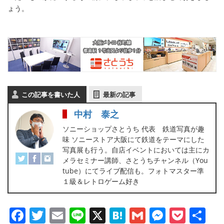
ょう。
この記事を書いた人
最新の記事
中村 泰之
ソニーショップさとうち 代表 鉄道写真が趣
味 ソニーストア大阪にて鉄道をテーマにした
写真展も行う。自店イベントにおいては主にカ
メラセミナー講師、さとうちチャンネル（You
tube）にてライブ配信も。フォトマスター準
１級＆レトロゲーム好き
Facebook
Twitter
Email
Line
X
Hatena
Gmail
Messen
Pock
共