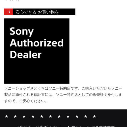
安心できる お買い物を
ソニーショップさとうちはソニー特約店です。ご購入いただいたソニー
製品に添付される保証書には、ソニー特約店としての販売証明を付しま
すので、ご安心ください。
お
お
や
α・
Xperia
VAIO
ソ
ソ
INZONE
そ
ソ