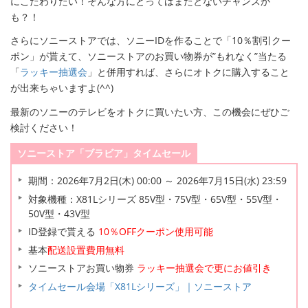
にこだわりたい！そんな方にとってはまたとないチャンスか
も？！
さらにソニーストアでは、ソニーIDを作ることで「10％割引クー
ポン」が貰えて、ソニーストアのお買い物券が”もれなく”当たる
「
ラッキー抽選会
」と併用すれば、さらにオトクに購入すること
が出来ちゃいますよ(^^)
最新のソニーのテレビをオトクに買いたい方、この機会にぜひご
検討ください！
ソニーストア「ブラビア」タイムセール
期間：2026年7月2日(木) 00:00 ～ 2026年7月15日(水) 23:59
対象機種：X81Lシリーズ 85V型・75V型・65V型・55V型・
50V型・43V型
ID登録で貰える
10％OFFクーポン使用可能
基本
配送設置費用無料
ソニーストアお買い物券
ラッキー抽選会で更にお値引き
タイムセール会場「X81Lシリーズ」｜ソニーストア