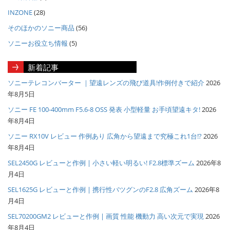
INZONE
(28)
そのほかのソニー商品
(56)
ソニーお役立ち情報
(5)
新着記事
ソニーテレコンバーター ｜望遠レンズの飛び道具!作例付きで紹介
2026
年8月5日
ソニー FE 100-400mm F5.6-8 OSS 発表 小型軽量 お手頃望遠キタ!
2026
年8月4日
ソニー RX10V レビュー 作例あり 広角から望遠まで究極これ1台!?
2026
年8月4日
SEL2450G レビューと作例 | 小さい軽い明るい! F2.8標準ズーム
2026年8
月4日
SEL1625G レビューと作例 | 携行性バツグンのF2.8 広角ズーム
2026年8
月4日
SEL70200GM2 レビューと作例 | 画質 性能 機動力 高い次元で実現
2026
年8月4日