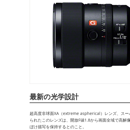
最新の光学設計
超高度非球面XA（extreme aspherical）
られたこのレンズは、開放F値1.8から画面全域で高
ぼけ描写を保持するとのこと。