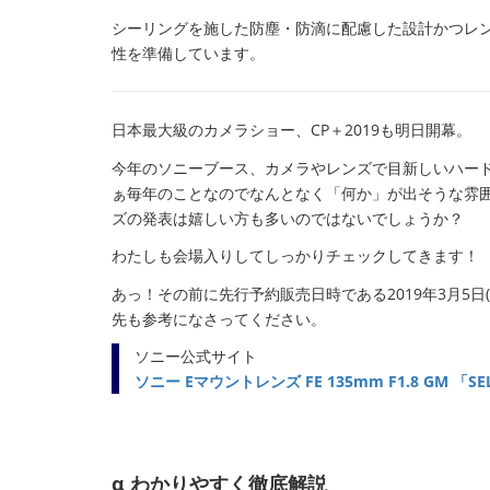
シーリングを施した防塵・防滴に配慮した設計かつレ
性を準備しています。
日本最大級のカメラショー、CP＋2019も明日開幕。
今年のソニーブース、カメラやレンズで目新しいハード
ぁ毎年のことなのでなんとなく「何か」が出そうな雰囲
ズの発表は嬉しい方も多いのではないでしょうか？
わたしも会場入りしてしっかりチェックしてきます！
あっ！その前に先行予約販売日時である2019年3月5
先も参考になさってください。
ソニー公式サイト
ソニー Eマウントレンズ FE 135mm F1.8 GM 「
α わかりやすく徹底解説