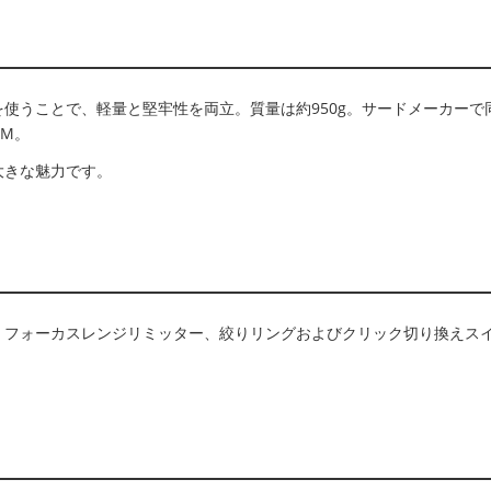
使うことで、軽量と堅牢性を両立。質量は約950g。サードメーカーで
GM。
大きな魅力です。
。フォーカスレンジリミッター、絞りリングおよびクリック切り換えス