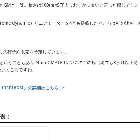
mGMと同等。長さは100mmSTFよりわずかに長いと言った感じでしょ
eme dynamic）リニアモーターを4基も搭載したところはAFの速さ
時より先行予約販売を予定しています。
いうこともあり24mmGMATERレンズの二の舞（現在も3ヶ月以上待
たいところですね。
SEL135F18GM」の詳細はこちら
」発表！