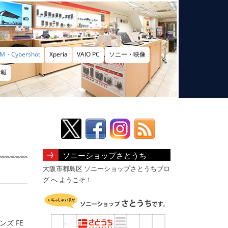
M・Cybershot
Xperia
VAIO PC
ソニー・映像
情報
ソニーショップさとうち
大阪市都島区 ソニーショップさとうちブロ
グ へ ようこそ！
ズ FE