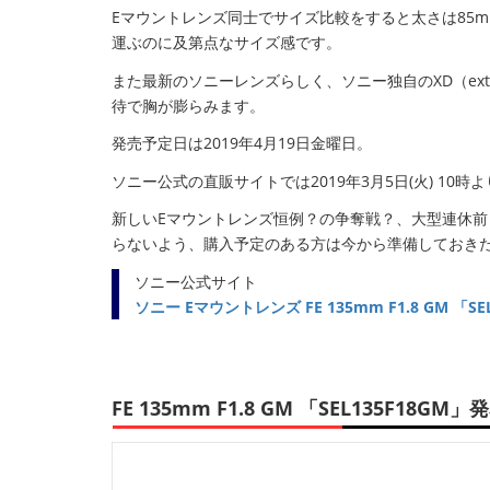
Eマウントレンズ同士でサイズ比較をすると太さは85m
運ぶのに及第点なサイズ感です。
また最新のソニーレンズらしく、ソニー独自のXD（extr
待で胸が膨らみます。
発売予定日は2019年4月19日金曜日。
ソニー公式の直販サイトでは2019年3月5日(火) 10
新しいEマウントレンズ恒例？の争奪戦？、大型連休前と
らないよう、購入予定のある方は今から準備しておき
ソニー公式サイト
ソニー Eマウントレンズ FE 135mm F1.8 GM 「
FE 135mm F1.8 GM 「SEL135F18GM