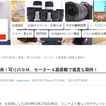
お店紹介
お店のイベント・お知らせ
やすの趣味部屋
α・VLOGCA
ソニー・音もの
INZONE
そのほかのソニー商品
ソニーお役立ち
M 「SEL135F18GM」発表！写りのＧＭ、モーター４基搭載で速度も期待！
F18GM」発表！写りのＧＭ、モーター４基搭載で速度も期待！
VLOGCAM・cybershot
タグ:
FE 135mm F1.8 GM SEL135F18GM
」を目前にした2019年2月27日の本日、ソニーより新しいEマウントレン