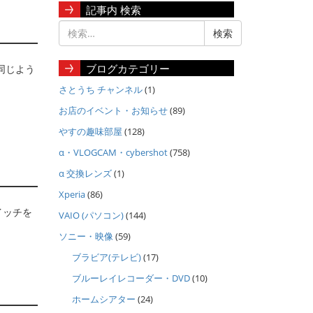
記事内 検索
ブログカテゴリー
同じよう
さとうち チャンネル
(1)
お店のイベント・お知らせ
(89)
やすの趣味部屋
(128)
α・VLOGCAM・cybershot
(758)
α 交換レンズ
(1)
Xperia
(86)
イッチを
VAIO (パソコン)
(144)
ソニー・映像
(59)
ブラビア(テレビ)
(17)
ブルーレイレコーダー・DVD
(10)
ホームシアター
(24)