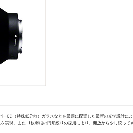
レンズ、スーパーED（特殊低分散）ガラスなどを最適に配置した最新の光学設計に
解像を実現。また11枚羽根の円形絞りの採用により、開放から少し絞って