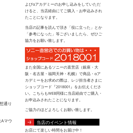
よびαアカデミーのお申し込みをしていただ
けると、当店経由にてご購入・お申込みされ
たことになります。
当店の記事を読んで頂き「役に立った」とか
「参考になった」等ございましたら、ぜひご
協力をお願い致します。
また全国にあるソニーの直営店（銀座・大
阪・名古屋・福岡天神・札幌）で商品・αア
カデミーをお求めの際は、レジ担当者さまに
ショップコード『2018001』をお伝えくださ
い。こちらもWEB同様に当店経由でご購入・
お申込みされたことになります。
想通り
ご協力のほどよろしくお願い致します。
Aマウ
当店のイベント情報
お店にて楽しい時間をお届け中！