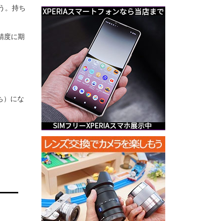
う。持ち
・精度に期
ち）にな