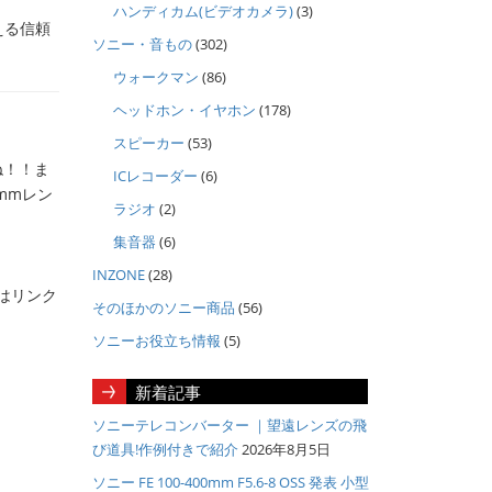
ハンディカム(ビデオカメラ)
(3)
える信頼
ソニー・音もの
(302)
ウォークマン
(86)
ヘッドホン・イヤホン
(178)
スピーカー
(53)
ね！！ま
ICレコーダー
(6)
mmレン
ラジオ
(2)
集音器
(6)
INZONE
(28)
てはリンク
そのほかのソニー商品
(56)
ソニーお役立ち情報
(5)
新着記事
ソニーテレコンバーター ｜望遠レンズの飛
び道具!作例付きで紹介
2026年8月5日
ソニー FE 100-400mm F5.6-8 OSS 発表 小型