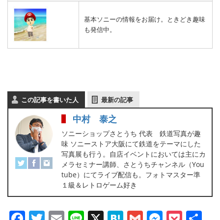
基本ソニーの情報をお届け。ときどき趣味
も発信中。
この記事を書いた人
最新の記事
中村 泰之
ソニーショップさとうち 代表 鉄道写真が趣
味 ソニーストア大阪にて鉄道をテーマにした
写真展も行う。自店イベントにおいては主にカ
メラセミナー講師、さとうちチャンネル（You
tube）にてライブ配信も。フォトマスター準
１級＆レトロゲーム好き
Facebook
Twitter
Email
Line
X
Hatena
Gmail
Messen
Pock
共