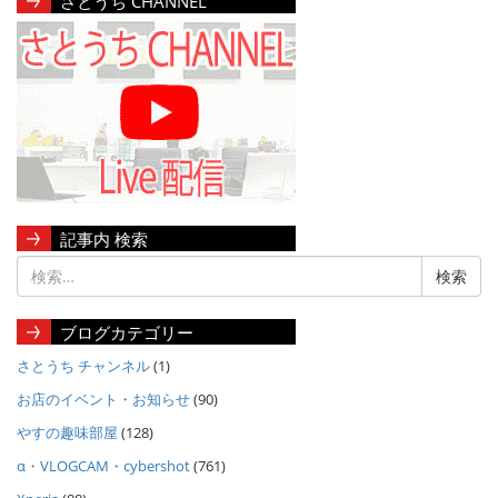
さとうち CHANNEL
記事内 検索
ブログカテゴリー
さとうち チャンネル
(1)
お店のイベント・お知らせ
(90)
やすの趣味部屋
(128)
α・VLOGCAM・cybershot
(761)