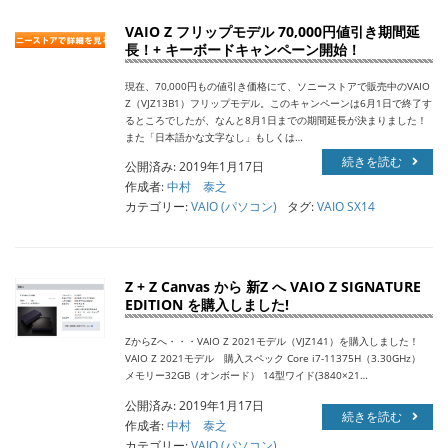
VAIO Z フリップモデル 70,000円値引き期間延
長！+ キーボードキャンペーン開始！
現在、70,000円もの値引き価格にて、ソニーストアで販売中のVAIO
Z（VJZ13B1）フリップモデル。このキャンペーンは6月1日で終了す
るところでしたが、なんと8月1日までの期間延長が決まりました！
また「日本語かな文字なし」もしくは…
続きを読む
公開済み: 2019年1月17日
作成者:
中村 泰之
カテゴリー:
VAIO (パソコン)
タグ:
VAIO SX14
Z + Z Canvas から 新Z へ VAIO Z SIGNATURE
EDITION を購入しました!
ZからZへ・・・VAIO Z 2021モデル（VJZ141）を購入しました！
VAIO Z 2021モデル 購入スペック Core i7-11375H（3.30GHz）
メモリー32GB（オンボード） 14型ワイド(3840×21…
公開済み: 2019年1月17日
続きを読む
作成者:
中村 泰之
カテゴリー:
VAIO (パソコン)