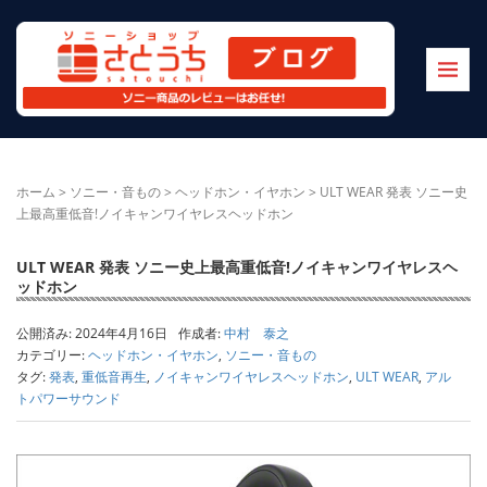
ホーム
>
ソニー・音もの
>
ヘッドホン・イヤホン
>
ULT WEAR 発表 ソニー史
上最高重低音!ノイキャンワイヤレスヘッドホン
ULT WEAR 発表 ソニー史上最高重低音!ノイキャンワイヤレスヘ
ッドホン
公開済み: 2024年4月16日
作成者:
中村 泰之
カテゴリー:
ヘッドホン・イヤホン
,
ソニー・音もの
タグ:
発表
,
重低音再生
,
ノイキャンワイヤレスヘッドホン
,
ULT WEAR
,
アル
トパワーサウンド