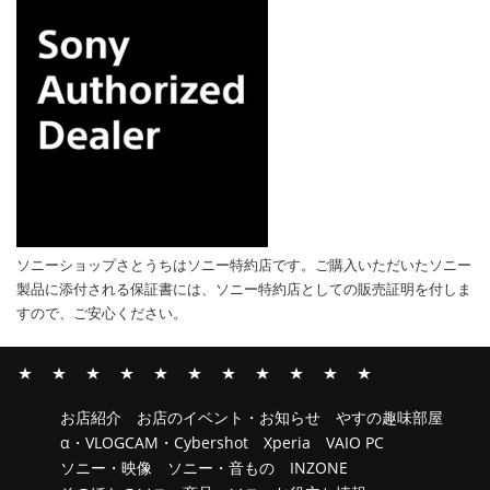
ソニーショップさとうちはソニー特約店です。ご購入いただいたソニー
製品に添付される保証書には、ソニー特約店としての販売証明を付しま
すので、ご安心ください。
お
お
や
α・
Xperia
VAIO
ソ
ソ
INZONE
そ
ソ
お店紹介
お店のイベント・お知らせ
やすの趣味部屋
店
店
す
VLOGCAM・
PC
ニ
ニ
の
ニ
α・VLOGCAM・Cybershot
Xperia
VAIO PC
紹
の
の
Cybershot
ー・
ー・
ほ
ー
ソニー・映像
ソニー・音もの
INZONE
介
イ
趣
映
音
か
お