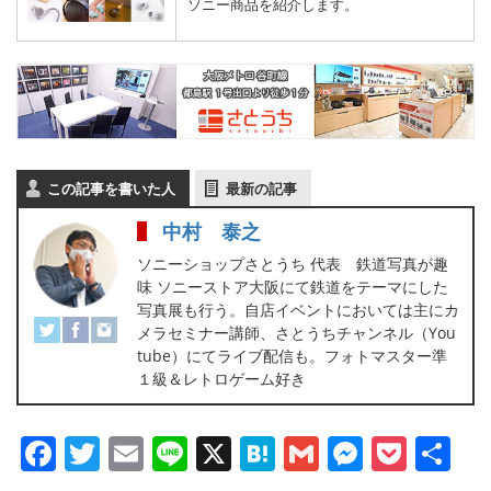
ソニー商品を紹介します。
この記事を書いた人
最新の記事
中村 泰之
ソニーショップさとうち 代表 鉄道写真が趣
味 ソニーストア大阪にて鉄道をテーマにした
写真展も行う。自店イベントにおいては主にカ
メラセミナー講師、さとうちチャンネル（You
tube）にてライブ配信も。フォトマスター準
１級＆レトロゲーム好き
Facebook
Twitter
Email
Line
X
Hatena
Gmail
Messen
Pock
共
有