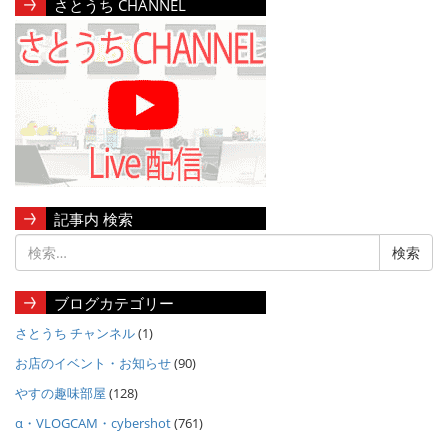
さとうち CHANNEL
記事内 検索
ブログカテゴリー
さとうち チャンネル
(1)
お店のイベント・お知らせ
(90)
やすの趣味部屋
(128)
α・VLOGCAM・cybershot
(761)