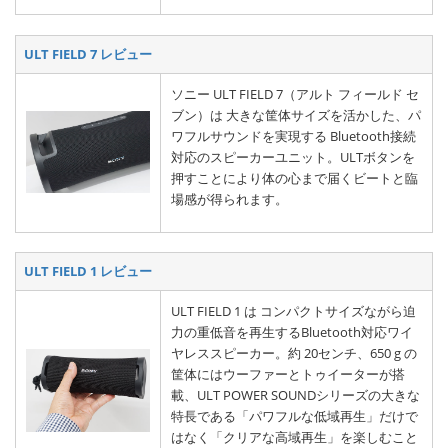
ULT FIELD 7 レビュー
ソニー ULT FIELD 7（アルト フィールド セ
ブン）は 大きな筐体サイズを活かした、パ
ワフルサウンドを実現する Bluetooth接続
対応のスピーカーユニット。ULTボタンを
押すことにより体の心まで届くビートと臨
場感が得られます。
ULT FIELD 1 レビュー
ULT FIELD 1 は コンパクトサイズながら迫
力の重低音を再生するBluetooth対応ワイ
ヤレススピーカー。約 20センチ、650 g の
筐体にはウーファーとトゥイーターが搭
載、ULT POWER SOUNDシリーズの大きな
特長である「パワフルな低域再生」だけで
はなく「クリアな高域再生」を楽しむこと