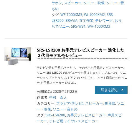
ヤホン
,
スピーカー
,
ソニー・映像
,
ソニー・音
もの
タグ:
WF-1000XM3
,
WI-1000XM2
,
SRS-
LSR200
,
BRAVIA
,
在宅作業
,
テレワーク
,
おう
ちでソニー
,
SRS-WS1
,
WH-1000XM3
SRS-LSR200 お手元テレビスピーカー 進化した
２代目モデルをレビュー
テレビの音を手元でハッキリ。 その名もお手元テレビスピーカー、
ソニー SRS-LSR200 のレビューをお届けします！ こんにちわ ソニ
ーショップさとうち ストアＤ の やす です。 ヒット商品だった ソニ
ー お手元スピーカー SRS-LS…
続きを読む
公開済み: 2020年2月22日
作成者:
中村 泰之
カテゴリー:
ブラビア(テレビ)
,
スピーカー
,
集音器
,
ソニ
ー・映像
,
ソニー・音もの
タグ:
SRS-LSR200
,
お手元テレビスピーカー
,
声用スピ
ーカー
,
テレビ用ワイヤレススピーカー