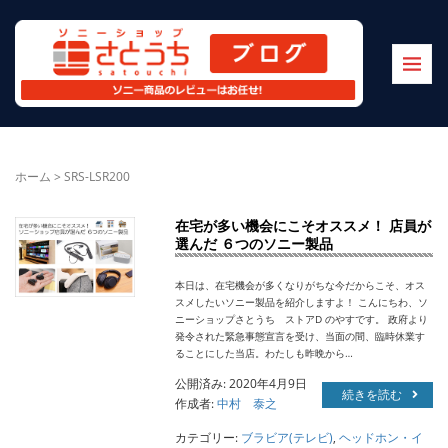
ホーム
>
SRS-LSR200
在宅が多い機会にこそオススメ！ 店員が
選んだ ６つのソニー製品
本日は、在宅機会が多くなりがちな今だからこそ、オス
スメしたいソニー製品を紹介しますよ！ こんにちわ、ソ
ニーショップさとうち ストアD のやすです。 政府より
発令された緊急事態宣言を受け、当面の間、臨時休業す
ることにした当店。わたしも昨晩から…
公開済み: 2020年4月9日
続きを読む
作成者:
中村 泰之
カテゴリー:
ブラビア(テレビ)
,
ヘッドホン・イ