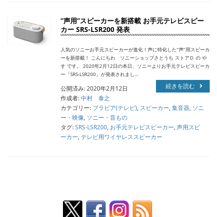
”声用”スピーカーを新搭載 お手元テレビスピー
カー SRS-LSR200 発表
人気のソニーお手元スピーカーが進化！声に特化した“声”用スピーカ
ーを新搭載！ こんにちわ ソニーショップさとうち ストアＤ の や
す です。 2020年2月12日の本日、ソニーよりお手元テレビスピーカ
ー「SRS-LSR200」が発表されまし…
続きを読む
公開済み: 2020年2月12日
作成者:
中村 泰之
カテゴリー:
ブラビア(テレビ)
,
スピーカー
,
集音器
,
ソニ
ー・映像
,
ソニー・音もの
タグ:
SRS-LSR200
,
お手元テレビスピーカー
,
声用スピ
ーカー
,
テレビ用ワイヤレススピーカー