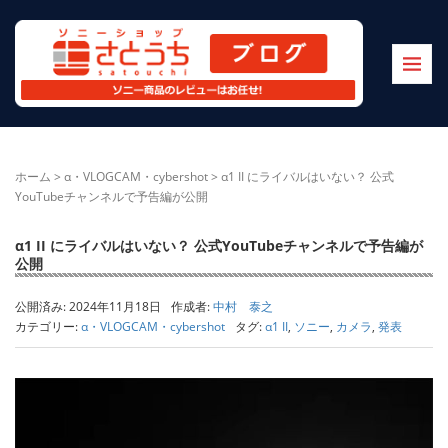
ホーム
>
α・VLOGCAM・cybershot
>
α1 II にライバルはいない？ 公式
YouTubeチャンネルで予告編が公開
α1 II にライバルはいない？ 公式YouTubeチャンネルで予告編が
公開
公開済み: 2024年11月18日
作成者:
中村 泰之
カテゴリー:
α・VLOGCAM・cybershot
タグ:
α1 II
,
ソニー
,
カメラ
,
発表