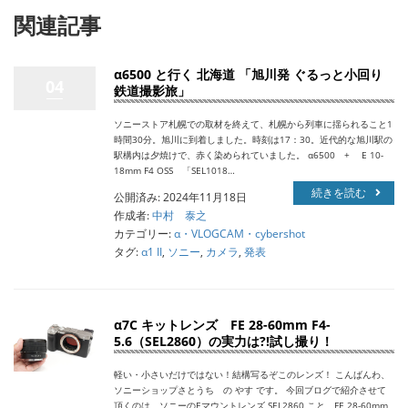
関連記事
α6500 と行く 北海道 「旭川発 ぐるっと小回り
04
鉄道撮影旅」
ソニーストア札幌での取材を終えて、札幌から列車に揺られること1
時間30分。旭川に到着しました。時刻は17：30。近代的な旭川駅の
駅構内は夕焼けで、赤く染められていました。 α6500 + E 10-
18mm F4 OSS 「SEL1018…
続きを読む
公開済み: 2024年11月18日
作成者:
中村 泰之
カテゴリー:
α・VLOGCAM・cybershot
タグ:
α1 II
,
ソニー
,
カメラ
,
発表
α7C キットレンズ FE 28-60mm F4-
5.6（SEL2860）の実力は?!試し撮り！
軽い・小さいだけではない！結構写るぞこのレンズ！ こんばんわ、
ソニーショップさとうち の やす です。 今回ブログで紹介させて
頂くのは、ソニーのEマウントレンズ SEL2860 こと、FE 28-60mm