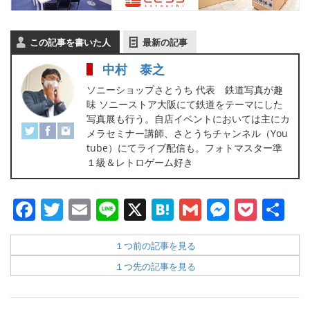
この記事を書いた人
最新の記事
中村 泰之
ソニーショップさとうち 代表 鉄道写真が趣
味 ソニーストア大阪にて鉄道をテーマにした
写真展も行う。自店イベントにおいては主にカ
メラセミナー講師、さとうちチャンネル（You
tube）にてライブ配信も。フォトマスター準
１級＆レトロゲーム好き
Facebook
Twitter
Email
Line
X
Hatena
Gmail
Messen
Pock
共
有
１つ前の記事を見る
１つ先の記事を見る