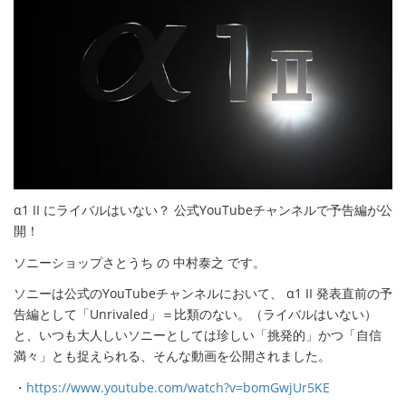
α1 II にライバルはいない？ 公式YouTubeチャンネルで予告編が公
開！
ソニーショップさとうち の 中村泰之 です。
ソニーは公式のYouTubeチャンネルにおいて、 α1 II 発表直前の予
告編として「Unrivaled」＝比類のない。（ライバルはいない）
と、いつも大人しいソニーとしては珍しい「挑発的」かつ「自信
満々」とも捉えられる、そんな動画を公開されました。
・
https://www.youtube.com/watch?v=bomGwjUr5KE