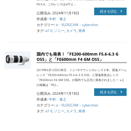
F4-5.6。このレンズはα7Cと…
続きを読む
公開済み: 2024年11月18日
作成者:
中村 泰之
カテゴリー:
α・VLOGCAM・cybershot
タグ:
α1 II
,
ソニー
,
カメラ
,
発表
国内でも発表！「FE200-600mm F5.6-6.3 G
OSS」と「FE600mm F4 GM OSS」
2019年6月12日の本日、ソニーEマウントのレンズ２本、望遠ズーム
レンズ「FE200-600mm F5.6-6.3 G OSS」と望遠単焦点レンズ
「FE600mm F4 GM OSS」が国内でも正式に発表されました！ ※上
の画像は「FE2…
続きを読む
公開済み: 2024年11月18日
作成者:
中村 泰之
カテゴリー:
α・VLOGCAM・cybershot
タグ:
α1 II
,
ソニー
,
カメラ
,
発表