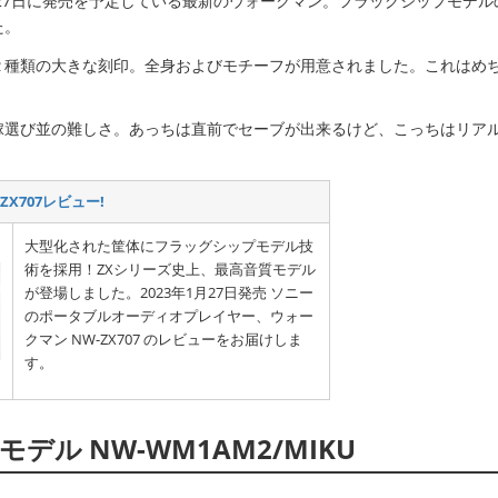
23年1月27日に発売を予定している最新のウォークマン。フラッグシップモデ
た。
２種類の大きな刻印。全身およびモチーフが用意されました。これはめ
嫁選び並の難しさ。あっちは直前でセーブが出来るけど、こっちはリア
X707レビュー!
大型化された筐体にフラッグシップモデル技
術を採用！ZXシリーズ史上、最高音質モデル
が登場しました。2023年1月27日発売 ソニー
のポータブルオーディオプレイヤー、ウォー
クマン NW-ZX707 のレビューをお届けしま
す。
ル NW-WM1AM2/MIKU