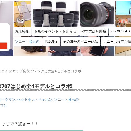
お店紹介
お店のイベント・お知らせ
やすの趣味部屋
α・VLOGCA
ソニー・音もの
INZONE
そのほかのソニー商品
ソニーお役立ち
ラインアップ発表 ZX707はじめ全4モデルとコラボ!
707はじめ全4モデルとコラボ!
ォークマン
,
ヘッドホン・イヤホン
,
ソニー・音もの
マン
？！まじで？驚きー！！