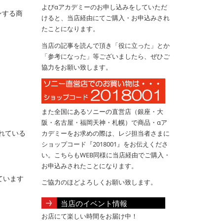
よびαアカデミーのお申し込みをしていただ
ンする商
けると、当店経由にてご購入・お申込みされ
たことになります。
当店の記事を読んで頂き「役に立った」とか
「参考になった」等ございましたら、ぜひご
協力をお願い致します。
また全国にあるソニーの直営店（銀座・大
阪・名古屋・福岡天神・札幌）で商品・αア
れている
カデミーをお求めの際は、レジ担当者さまに
ショップコード『2018001』をお伝えくださ
い。こちらもWEB同様に当店経由でご購入・
お申込みされたことになります。
ています
ご協力のほどよろしくお願い致します。
当店のイベント情報
お店にて楽しい時間をお届け中！