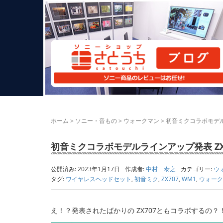
ホーム
>
ソニー・音もの
>
ウォークマン
>
初音ミクコラボモデル
初音ミクコラボモデルラインアップ発表 ZX
公開済み: 2023年1月17日
作成者:
中村 泰之
カテゴリー:
ウ
タグ:
ワイヤレスヘッドセット
,
初音ミク
,
ZX707
,
WM1
,
ウォーク
え！？発表されたばかりの ZX707ともコラボするの