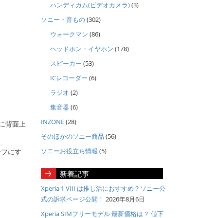
ハンディカム(ビデオカメラ)
(3)
ソニー・音もの
(302)
ウォークマン
(86)
ヘッドホン・イヤホン
(178)
スピーカー
(53)
ICレコーダー
(6)
ラジオ
(2)
集音器
(6)
INZONE
(28)
スに背面上
そのほかのソニー商品
(56)
ソニーお役立ち情報
(5)
ーフにす
新着記事
Xperia 1 VIII は推し活におすすめ？ソニー公
式の訴求ページ公開！
2026年8月6日
Xperia SIMフリーモデル 最新価格は？ 値下