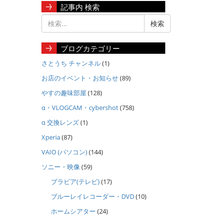
記事内 検索
ブログカテゴリー
さとうち チャンネル
(1)
お店のイベント・お知らせ
(89)
やすの趣味部屋
(128)
α・VLOGCAM・cybershot
(758)
α 交換レンズ
(1)
Xperia
(87)
VAIO (パソコン)
(144)
ソニー・映像
(59)
ブラビア(テレビ)
(17)
ブルーレイレコーダー・DVD
(10)
ホームシアター
(24)