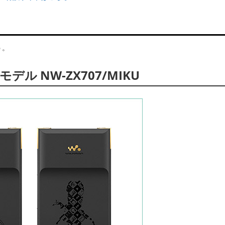
う。
 NW-ZX707/MIKU