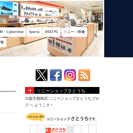
M・Cybershot
Xperia
VAIO PC
ソニー・映像
情報
ソニーショップさとうち
大阪市都島区 ソニーショップさとうちブロ
グ へ ようこそ！