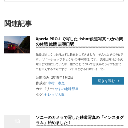
関連記事
Xperia PRO-I で写した 1shot鉄道写真 つかの間
の休憩 旅情 志和口駅
先週は珍しく αを持たずに長旅をしてきました、そんなときの1枚で
す。 ソニーショップさとうち の 中村泰之 です。 先週土曜日から火
曜日まで旅に出ていた私、旅のことについては次回のライブ配信に
てお伝えする予定ですが、2日目となる日曜日は、北…
公開済み: 2018年1月2日
続きを読む
作成者:
中村 泰之
カテゴリー:
やすの趣味部屋
タグ:
セレッソ大阪
ソニーのカメラで写した鉄道写真の「インスタグ
13
ラム」始めました！