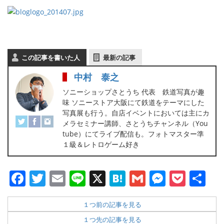
この記事を書いた人
最新の記事
中村 泰之
ソニーショップさとうち 代表 鉄道写真が趣
味 ソニーストア大阪にて鉄道をテーマにした
写真展も行う。自店イベントにおいては主にカ
メラセミナー講師、さとうちチャンネル（You
tube）にてライブ配信も。フォトマスター準
１級＆レトロゲーム好き
Facebook
Twitter
Email
Line
X
Hatena
Gmail
Messen
Pock
共
有
１つ前の記事を見る
１つ先の記事を見る