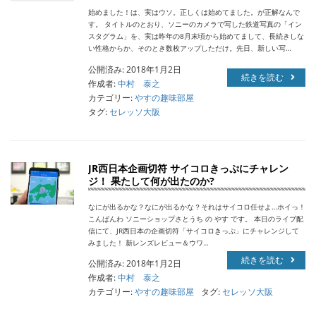
始めました！は、実はウソ。正しくは始めてました。が正解なんで
す。 タイトルのとおり、ソニーのカメラで写した鉄道写真の「イン
スタグラム」を、実は昨年の8月末頃から始めてまして、長続きしな
い性格からか、そのとき数枚アップしただけ。先日、新しい写…
公開済み: 2018年1月2日
続きを読む
作成者:
中村 泰之
カテゴリー:
やすの趣味部屋
タグ:
セレッソ大阪
JR西日本企画切符 サイコロきっぷにチャレン
ジ！ 果たして何が出たのか?
なにが出るかな？なにが出るかな？それはサイコロ任せよ…ホイっ！
こんばんわ ソニーショップさとうち の やす です。 本日のライブ配
信にて、JR西日本の企画切符「サイコロきっぷ」にチャレンジして
みました！ 新レンズレビュー＆ウワ…
続きを読む
公開済み: 2018年1月2日
作成者:
中村 泰之
カテゴリー:
やすの趣味部屋
タグ:
セレッソ大阪