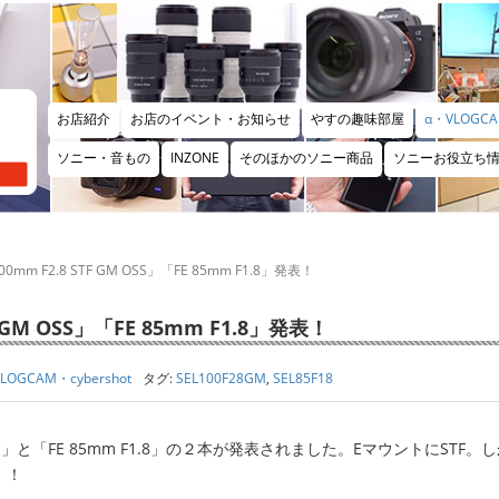
お店紹介
お店のイベント・お知らせ
やすの趣味部屋
α・VLOGCA
ソニー・音もの
INZONE
そのほかのソニー商品
ソニーお役立ち
m F2.8 STF GM OSS」「FE 85mm F1.8」発表！
GM OSS」「FE 85mm F1.8」発表！
LOGCAM・cybershot
タグ:
SEL100F28GM
,
SEL85F18
 OSS」と「FE 85mm F1.8」の２本が発表されました。EマウントにSTF。
！！