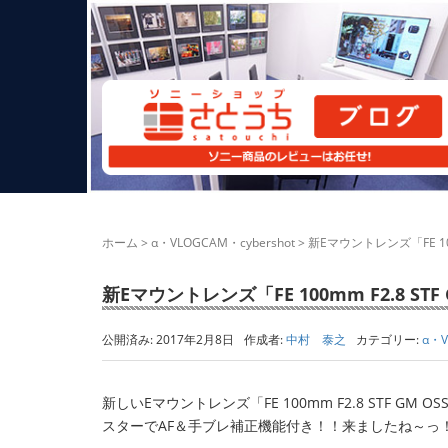
ホーム
>
α・VLOGCAM・cybershot
>
新Eマウントレンズ「FE 100m
新Eマウントレンズ「FE 100mm F2.8 STF 
公開済み: 2017年2月8日
作成者:
中村 泰之
カテゴリー:
α・V
新しいEマウントレンズ「FE 100mm F2.8 STF GM
スターでAF＆手ブレ補正機能付き！！来ましたね～っ