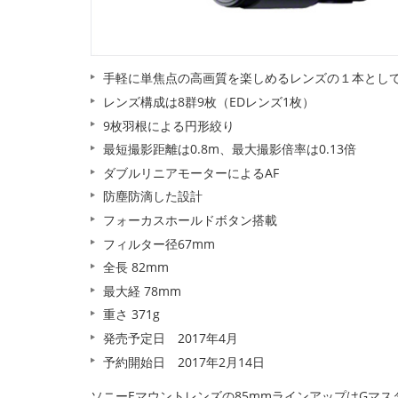
手軽に単焦点の高画質を楽しめるレンズの１本とし
レンズ構成は8群9枚（EDレンズ1枚）
9枚羽根による円形絞り
最短撮影距離は0.8m、最大撮影倍率は0.13倍
ダブルリニアモーターによるAF
防塵防滴した設計
フォーカスホールドボタン搭載
フィルター径67mm
全長 82mm
最大経 78mm
重さ 371g
発売予定日 2017年4月
予約開始日 2017年2月14日
ソニーEマウントレンズの85mmラインアップはGマ