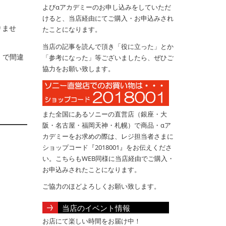
よびαアカデミーのお申し込みをしていただ
けると、当店経由にてご購入・お申込みされ
りませ
たことになります。
当店の記事を読んで頂き「役に立った」とか
」で間違
「参考になった」等ございましたら、ぜひご
協力をお願い致します。
また全国にあるソニーの直営店（銀座・大
阪・名古屋・福岡天神・札幌）で商品・αア
カデミーをお求めの際は、レジ担当者さまに
ショップコード『2018001』をお伝えくださ
い。こちらもWEB同様に当店経由でご購入・
お申込みされたことになります。
ご協力のほどよろしくお願い致します。
当店のイベント情報
お店にて楽しい時間をお届け中！