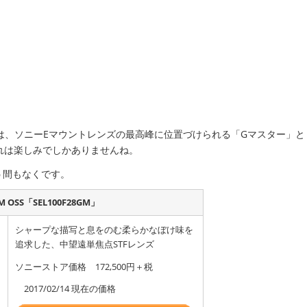
ズは、ソニーEマウントレンズの最高峰に位置づけられる「Gマスター」と
れは楽しみでしかありませんね。
う間もなくです。
 GM OSS「SEL100F28GM」
シャープな描写と息をのむ柔らかなぼけ味を
追求した、中望遠単焦点STFレンズ
ソニーストア価格 172,500円＋税
2017/02/14 現在の価格