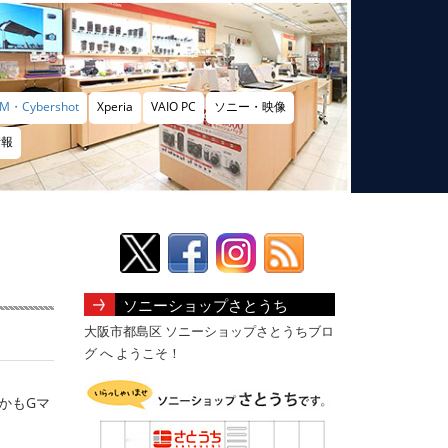
M・Cybershot
Xperia
VAIO PC
ソニー・映像
情報
ソニーショップさとうち
大阪市都島区 ソニーショップさとうちブロ
グ へ ようこそ！
しかもGマ