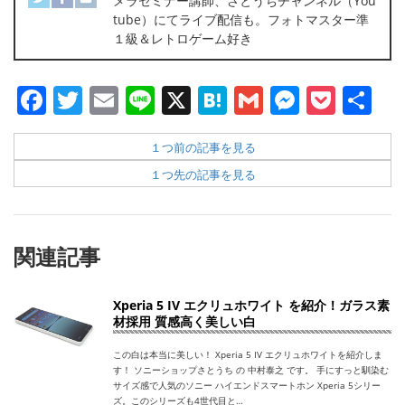
メラセミナー講師、さとうちチャンネル（You
tube）にてライブ配信も。フォトマスター準
１級＆レトロゲーム好き
Facebook
Twitter
Email
Line
X
Hatena
Gmail
Messen
Pock
共
有
１つ前の記事を見る
１つ先の記事を見る
関連記事
Xperia 5 IV エクリュホワイト を紹介！ガラス素
材採用 質感高く美しい白
この白は本当に美しい！ Xperia 5 IV エクリュホワイトを紹介しま
す！ ソニーショップさとうち の 中村泰之 です。 手にすっと馴染む
サイズ感で人気のソニー ハイエンドスマートホン Xperia 5シリー
ズ。このシリーズも4世代目と…