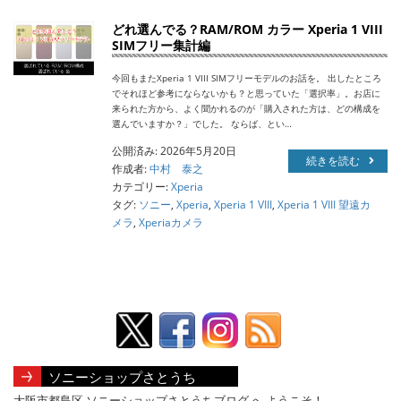
どれ選んでる？RAM/ROM カラー Xperia 1 VIII
SIMフリー集計編
今回もまたXperia 1 VIII SIMフリーモデルのお話を。 出したところ
でそれほど参考にならないかも？と思っていた「選択率」。お店に
来られた方から、よく聞かれるのが「購入された方は、どの構成を
選んでいますか？」でした。 ならば、とい…
公開済み: 2026年5月20日
続きを読む
作成者:
中村 泰之
カテゴリー:
Xperia
タグ:
ソニー
,
Xperia
,
Xperia 1 VIII
,
Xperia 1 VIII 望遠カ
メラ
,
Xperiaカメラ
ソニーショップさとうち
大阪市都島区 ソニーショップさとうちブログ へ ようこそ！