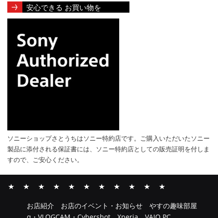
安心できる お買い物を
ソニーショップさとうちはソニー特約店です。ご購入いただいたソニー
製品に添付される保証書には、ソニー特約店としての販売証明を付しま
すので、ご安心ください。
お
お
や
α・
Xperia
VAIO
ソ
ソ
INZONE
そ
ソ
お店紹介
お店のイベント・お知らせ
やすの趣味部屋
店
店
す
VLOGCAM・
PC
ニ
ニ
の
ニ
α・VLOGCAM・Cybershot
Xperia
VAIO PC