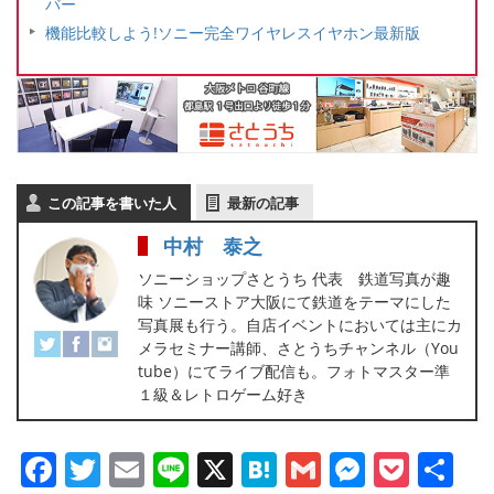
バー
機能比較しよう!ソニー完全ワイヤレスイヤホン最新版
この記事を書いた人
最新の記事
中村 泰之
ソニーショップさとうち 代表 鉄道写真が趣
味 ソニーストア大阪にて鉄道をテーマにした
写真展も行う。自店イベントにおいては主にカ
メラセミナー講師、さとうちチャンネル（You
tube）にてライブ配信も。フォトマスター準
１級＆レトロゲーム好き
Facebook
Twitter
Email
Line
X
Hatena
Gmail
Messen
Pock
共