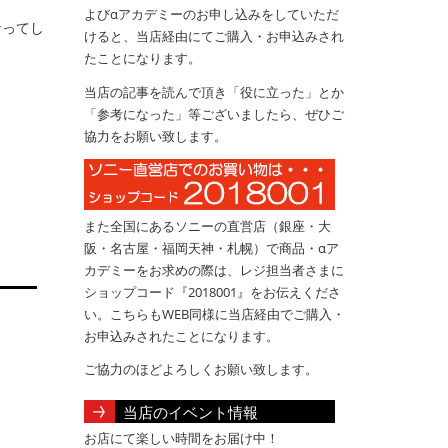
よびαアカデミーのお申し込みをしていただ
なってし
けると、当店経由にてご購入・お申込みされ
たことになります。
当店の記事を読んで頂き「役に立った」とか
「参考になった」等ございましたら、ぜひご
協力をお願い致します。
また全国にあるソニーの直営店（銀座・大
阪・名古屋・福岡天神・札幌）で商品・αア
カデミーをお求めの際は、レジ担当者さまに
ショップコード『2018001』をお伝えくださ
い。こちらもWEB同様に当店経由でご購入・
お申込みされたことになります。
ご協力のほどよろしくお願い致します。
当店のイベント情報
お店にて楽しい時間をお届け中！