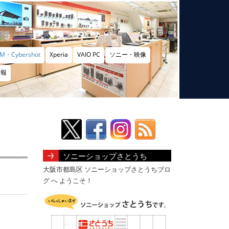
M・Cybershot
Xperia
VAIO PC
ソニー・映像
情報
ソニーショップさとうち
大阪市都島区 ソニーショップさとうちブロ
グ へ ようこそ！