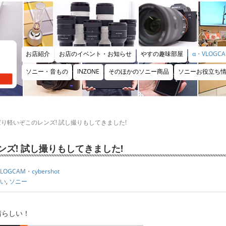
お店紹介
お店のイベント・お知らせ
やすの趣味部屋
α・VLOGCA
ソニー・音もの
INZONE
そのほかのソニー商品
ソニーお役立ち
 やっぱり軽いぞこのレンズ! 試し撮りもしてきました!
のレンズ! 試し撮りもしてきました!
LOGCAM・cybershot
い
,
ソニー
晴らしい！