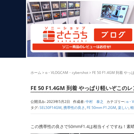
ホーム
>
α・VLOGCAM・cybershot
>
FE 50 F1.4GM 到着
FE 50 F1.4GM 到着 やっぱり軽いぞこ
公開済み: 2023年5月2日
作成者:
中村 泰之
カテゴリー:
α・V
タグ:
SEL50F14GM
,
携帯性の良さ
,
FE 50mm F1.2GM
,
楽しい
,
軽
この携帯性の良さで50mmF1.4は相当イイですね！素