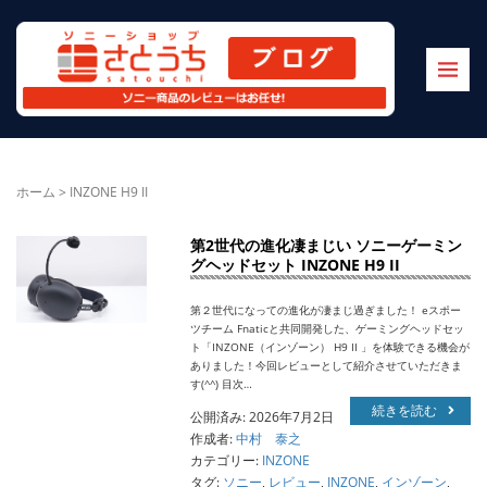
ホーム
>
INZONE H9 II
第2世代の進化凄まじい ソニーゲーミン
グヘッドセット INZONE H9 II
第２世代になっての進化が凄まじ過ぎました！ eスポー
ツチーム Fnaticと共同開発した、ゲーミングヘッドセッ
ト「INZONE（インゾーン） H9 II 」を体験できる機会が
ありました！今回レビューとして紹介させていただきま
す(^^) 目次…
続きを読む
公開済み: 2026年7月2日
作成者:
中村 泰之
カテゴリー:
INZONE
タグ:
ソニー
,
レビュー
,
INZONE
,
インゾーン
,