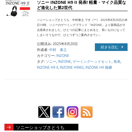
ソニー INZONE H9 II 発表! 軽量・マイク品質な
ど進化した第2世代
ソニーショップさとうち 中村泰之 です（^^） 2025年8月20日の本
日10時、ソニーのゲーミングブランド「INZONE」より新商品が６
点発表されました。ひとつの記事にまとめると、長いものになって
しまいそうなので、ひとつずつご案内させてい…
公開済み: 2025年8月20日
続きを読む
作成者:
中村 泰之
カテゴリー:
INZONE
タグ:
ソニー
,
INZONE
,
ゲーミングヘッドセット
,
発表
,
INZONE H9 II
,
INZONE H9M2
,
INZONE H9 後継
ソニーショップさとうち