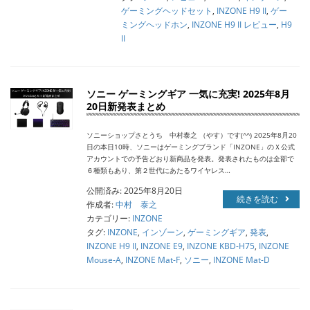
ゲーミングヘッドセット
,
INZONE H9 II
,
ゲー
ミングヘッドホン
,
INZONE H9 II レビュー
,
H9
II
ソニー ゲーミングギア 一気に充実! 2025年8月
20日新発表まとめ
ソニーショップさとうち 中村泰之 （やす）です(^^) 2025年8月20
日の本日10時、ソニーはゲーミングブランド「INZONE」のＸ公式
アカウントでの予告どおり新商品を発表。発表されたものは全部で
６種類もあり、第２世代にあたるワイヤレス…
公開済み: 2025年8月20日
続きを読む
作成者:
中村 泰之
カテゴリー:
INZONE
タグ:
INZONE
,
インゾーン
,
ゲーミングギア
,
発表
,
INZONE H9 II
,
INZONE E9
,
INZONE KBD-H75
,
INZONE
Mouse-A
,
INZONE Mat-F
,
ソニー
,
INZONE Mat-D