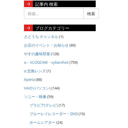
記事内 検索
ブログカテゴリー
さとうち チャンネル
(1)
お店のイベント・お知らせ
(89)
やすの趣味部屋
(128)
α・VLOGCAM・cybershot
(759)
α 交換レンズ
(1)
Xperia
(88)
VAIO (パソコン)
(144)
ソニー・映像
(59)
ブラビア(テレビ)
(17)
ブルーレイレコーダー・DVD
(10)
ホームシアター
(24)