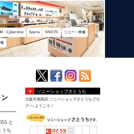
M・Cybershot
Xperia
VAIO PC
ソニー・映像
情報
ソニーショップさとうち
レン
大阪市都島区 ソニーショップさとうちブロ
グ へ ようこそ！
OSS と
とうち