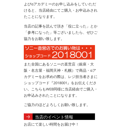
よびαアカデミーのお申し込みをしていただ
けると、当店経由にてご購入・お申込みされ
たことになります。
当店の記事を読んで頂き「役に立った」とか
「参考になった」等ございましたら、ぜひご
協力をお願い致します。
また全国にあるソニーの直営店（銀座・大
阪・名古屋・福岡天神・札幌）で商品・αア
カデミーをお求めの際は、レジ担当者さまに
ショップコード『2018001』をお伝えくださ
い。こちらもWEB同様に当店経由でご購入・
お申込みされたことになります。
ご協力のほどよろしくお願い致します。
当店のイベント情報
お店にて楽しい時間をお届け中！