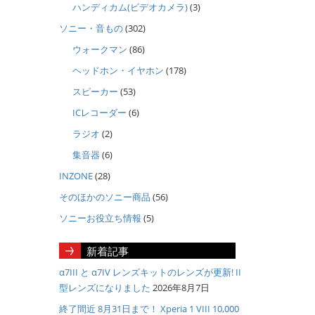
ハンディカム(ビデオカメラ)
(3)
ソニー・音もの
(302)
ウォークマン
(86)
ヘッドホン・イヤホン
(178)
スピーカー
(53)
ICレコーダー
(6)
ラジオ
(2)
集音器
(6)
INZONE
(28)
そのほかのソニー商品
(56)
ソニーお役立ち情報
(5)
新着記事
α7III と α7IV レンズキットのレンズが更新! II
型レンズになりました
2026年8月7日
終了間近 8月31日まで！ Xperia 1 VIII 10,000