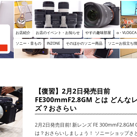
お店紹介
お店のイベント・お知らせ
やすの趣味部屋
α・VLOGCA
ソニー・音もの
INZONE
そのほかのソニー商品
ソニーお役立ち
【復習】2月2日発売目前
FE300mmF2.8GM とは どんな
ズ？おさらい
2月2日発売目前! 新レンズ FE 300mmF2.8GM 
は？おさらいしましょう！ ソニーショップさ