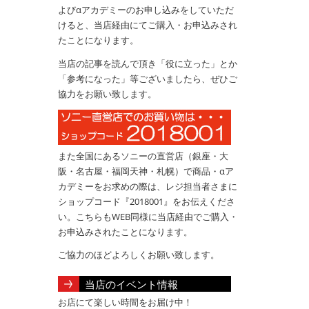
よびαアカデミーのお申し込みをしていただ
けると、当店経由にてご購入・お申込みされ
たことになります。
当店の記事を読んで頂き「役に立った」とか
「参考になった」等ございましたら、ぜひご
協力をお願い致します。
また全国にあるソニーの直営店（銀座・大
阪・名古屋・福岡天神・札幌）で商品・αア
カデミーをお求めの際は、レジ担当者さまに
ショップコード『2018001』をお伝えくださ
い。こちらもWEB同様に当店経由でご購入・
お申込みされたことになります。
ご協力のほどよろしくお願い致します。
当店のイベント情報
お店にて楽しい時間をお届け中！