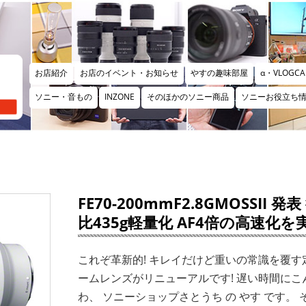
お店紹介
お店のイベント・お知らせ
やすの趣味部屋
α・VLOGCA
ソニー・音もの
INZONE
そのほかのソニー商品
ソニーお役立ち
FE70-200mmF2.8GMOSSII 発
比435g軽量化 AF4倍の高速化を
これぞ革新的! キレイだけど重いの常識を覆す
ームレンズがリニューアルです! 遅い時間にこ
わ、 ソニーショップさとうち の やす です。 