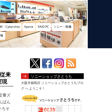
M・Cybershot
Xperia
VAIO PC
ソニー・映像
情報
表 従来
ソニーショップさとうち
実現
大阪市都島区 ソニーショップさとうちブロ
グ へ ようこそ！
定番ズ
んばん
そろそ