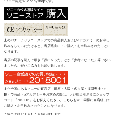
”ソニー認定”の e-sonyshopです。
上のバナーよりソニーストアでの商品購入およびαアカデミーのお申し
込みをしていただけると、当店経由にてご購入・お申込みされたことに
なります。
当店の記事を読んで頂き「役に立った」とか「参考になった」等ござい
ましたら、ぜひご協力をお願い致します。
また全国にあるソニーの直営店（銀座・大阪・名古屋・福岡天神・札
幌）で商品・αアカデミーをお求めの際は、レジ担当者さまにショップ
コード『2018001』をお伝えください。こちらもWEB同様に当店経由で
ご購入・お申込みされたことになります。
ご協力のほどよろしくお願い致します。