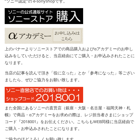
”ソニー認定”の e-sonyshopです。
上のバナーよりソニーストアでの商品購入およびαアカデミーのお申し
込みをしていただけると、当店経由にてご購入・お申込みされたことに
なります。
当店の記事を読んで頂き「役に立った」とか「参考になった」等ござい
ましたら、ぜひご協力をお願い致します。
また全国にあるソニーの直営店（銀座・大阪・名古屋・福岡天神・札
幌）で商品・αアカデミーをお求めの際は、レジ担当者さまにショップ
コード『2018001』をお伝えください。こちらもWEB同様に当店経由で
ご購入・お申込みされたことになります。
ご協力のほどよろしくお願い致します。