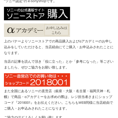
”ソニー認定”の e-sonyshopです。
上のバナーよりソニーストアでの商品購入およびαアカデミーのお申し
込みをしていただけると、当店経由にてご購入・お申込みされたことに
なります。
当店の記事を読んで頂き「役に立った」とか「参考になった」等ござい
ましたら、ぜひご協力をお願い致します。
また全国にあるソニーの直営店（銀座・大阪・名古屋・福岡天神・札
幌）で商品・αアカデミーをお求めの際は、レジ担当者さまにショップ
コード『2018001』をお伝えください。こちらもWEB同様に当店経由で
ご購入・お申込みされたことになります。
ご協力のほどよろしくお願い致します。