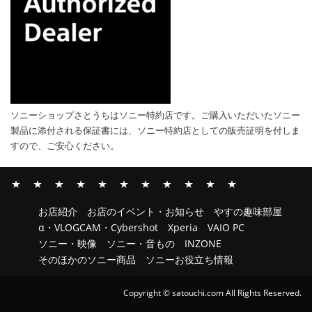
ソニーショップさとうちはソニー特約店です。ご購入いただいたソニー
製品に添付される保証書には、ソニー特約店としての販売証明を付しま
すので、ご安心ください。
お
お
や
α・
Xperia
VAIO
ソ
ソ
INZONE
そ
ソ
お店紹介
お店のイベント・お知らせ
やすの趣味部屋
店
店
す
VLOGCAM・
PC
ニ
ニ
の
ニ
α・VLOGCAM・Cybershot
Xperia
VAIO PC
紹
の
の
Cybershot
ー・
ー・
ほ
ー
ソニー・映像
ソニー・音もの
INZONE
介
イ
趣
映
音
か
お
そのほかのソニー商品
ソニーお役立ち情報
ベ
味
像
も
の
役
ン
部
の
ソ
立
Copyright © satouchi.com All Rights Reserved.
ト・
屋
ニ
ち