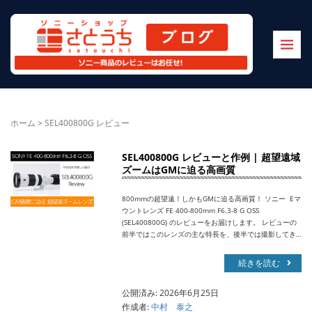
ホーム
>
SEL400800G レビュー
SEL400800G レビューと作例 | 超望遠域
ズームはGMに迫る高画質
800mmの超望遠！しかもGMに迫る高画質！ ソニー Eマ
ウントレンズ FE 400-800mm F6.3-8 G OSS
(SEL400800G) のレビューをお届けします。 レビューの
前半ではこのレンズの主な特長を、後半では撮影してき…
続きを読む
公開済み: 2026年6月25日
作成者:
中村 泰之