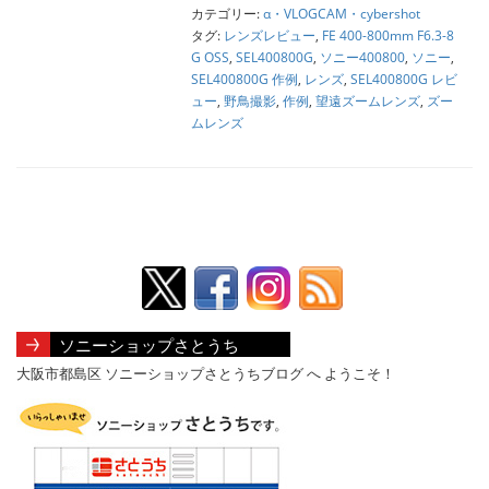
カテゴリー:
α・VLOGCAM・cybershot
タグ:
レンズレビュー
,
FE 400-800mm F6.3-8
G OSS
,
SEL400800G
,
ソニー400800
,
ソニー
,
SEL400800G 作例
,
レンズ
,
SEL400800G レビ
ュー
,
野鳥撮影
,
作例
,
望遠ズームレンズ
,
ズー
ムレンズ
ソニーショップさとうち
大阪市都島区 ソニーショップさとうちブログ へ ようこそ！