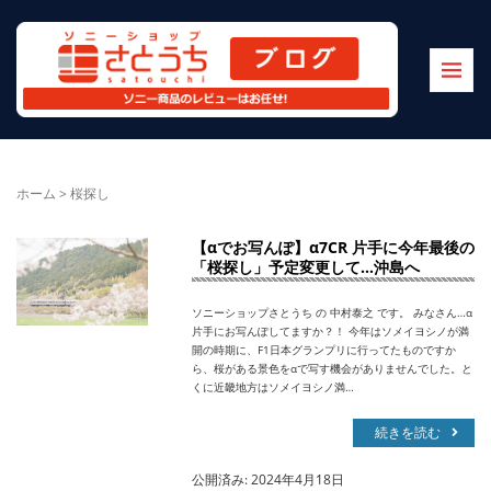
ホーム
>
桜探し
【αでお写んぽ】α7CR 片手に今年最後の
「桜探し」予定変更して…沖島へ
ソニーショップさとうち の 中村泰之 です。 みなさん…α
片手にお写んぽしてますか？！ 今年はソメイヨシノが満
開の時期に、F1日本グランプリに行ってたものですか
ら、桜がある景色をαで写す機会がありませんでした。と
くに近畿地方はソメイヨシノ満…
続きを読む
公開済み: 2024年4月18日