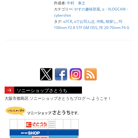
作成者:
中村 泰之
カテゴリー:
やすの趣味部屋
,
α・VLOGCAM・
cybershot
タグ:
α7CR
,
αでお写んぽ
,
沖島
,
桜探し
,
FE
100mm F2.8 STF GM OSS
,
FE 20-70mm F4 G
ソニーショップさとうち
大阪市都島区 ソニーショップさとうちブログ へ ようこそ！