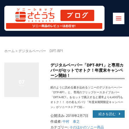
ホーム
>
デジタルペーパー DPT-RP1
デジタルペーパー「DPT-RP1」と専用カ
バーがセットでオトク！年度末キャンペ
ーン開始！
07
紙のように読める書き込めるソニーのデジタルペーパー
「DTP-RP1」と、専用のフリップケースタイプカバー
「DPTA-RC1」をセットで購入すると通常より4,400円も
オトク！！ その名もズバリ『年度末期間限定キャンペー
ン』がソニーストアで始…
続きを読む
公開済み: 2018年2月7日
作成者:
中村 泰之
カテゴリー:
そのほかのソニー商品