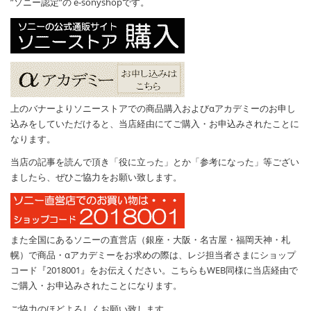
”ソニー認定”の e-sonyshopです。
上のバナーよりソニーストアでの商品購入およびαアカデミーのお申し
込みをしていただけると、当店経由にてご購入・お申込みされたことに
なります。
当店の記事を読んで頂き「役に立った」とか「参考になった」等ござい
ましたら、ぜひご協力をお願い致します。
また全国にあるソニーの直営店（銀座・大阪・名古屋・福岡天神・札
幌）で商品・αアカデミーをお求めの際は、レジ担当者さまにショップ
コード『2018001』をお伝えください。こちらもWEB同様に当店経由で
ご購入・お申込みされたことになります。
ご協力のほどよろしくお願い致します。