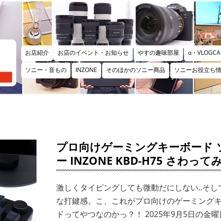
お店紹介
お店のイベント・お知らせ
やすの趣味部屋
α・VLOGCA
ソニー・音もの
INZONE
そのほかのソニー商品
ソニーお役立ち
プロ向けゲーミングキーボード 
ー INZONE KBD-H75 さわって
激しくタイピングしても微動だにしない..そし
な打鍵感。こ、これがプロ向けのゲーミング
ドってやつなのかっ？！ 2025年9月5日の金