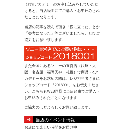
よびαアカデミーのお申し込みをしていただ
けると、当店経由にてご購入・お申込みされ
たことになります。
当店の記事を読んで頂き「役に立った」とか
「参考になった」等ございましたら、ぜひご
協力をお願い致します。
また全国にあるソニーの直営店（銀座・大
阪・名古屋・福岡天神・札幌）で商品・αア
カデミーをお求めの際は、レジ担当者さまに
ショップコード『2018001』をお伝えくださ
い。こちらもWEB同様に当店経由でご購入・
お申込みされたことになります。
ご協力のほどよろしくお願い致します。
当店のイベント情報
お店にて楽しい時間をお届け中！