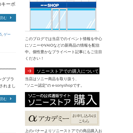
のキーボ
読む
5
,
ゲー
このブログでは当店でのイベント情報を中心
にソニーやVAIOなどの新商品の情報を配信
中。個性豊かなプライベート記事にもご注目
ください！
ソニーストアでの購入について
ングブラ
当店はソニー商品を取り扱う、
”ソニー認定”の e-sonyshopです。
表されまし
読む
上のバナーよりソニーストアでの商品購入お