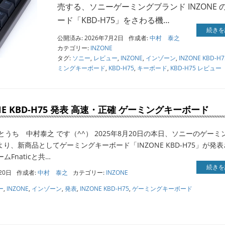
売する、ソニーゲーミングブランド INZONE 
ード「KBD-H75」をさわる機…
続きを
公開済み: 2026年7月2日
作成者:
中村 泰之
カテゴリー:
INZONE
タグ:
ソニー
,
レビュー
,
INZONE
,
インゾーン
,
INZONE KBD-H7
ミングキーボード
,
KBD-H75
,
キーボード
,
KBD-H75 レビュー
NE KBD-H75 発表 高速・正確 ゲーミングキーボード
うち 中村泰之 です（^^） 2025年8月20日の本日、ソニーのゲーミ
」より、新商品としてゲーミングキーボード「INZONE KBD-H75」が発
ムFnaticと共…
続きを
20日
作成者:
中村 泰之
カテゴリー:
INZONE
ー
,
INZONE
,
インゾーン
,
発表
,
INZONE KBD-H75
,
ゲーミングキーボード