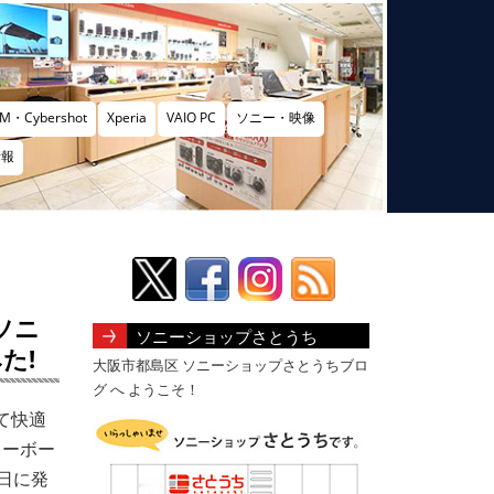
M・Cybershot
Xperia
VAIO PC
ソニー・映像
情報
ソニ
ソニーショップさとうち
みた!
大阪市都島区 ソニーショップさとうちブロ
グ へ ようこそ！
て快適
キーボー
曜日に発