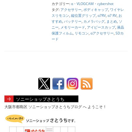
カテゴリー:
α・VLOGCAM・cybershot
タグ:
アクセサリー
,
ボディキャップ
,
ワイヤレ
スリモコン
,
縦位置グリップ
,
α7RV
,
α7 RV
,
お
すすめ
,
バッテリー
,
カメラバッグ
,
まとめ
,
ソ
ニー
,
メモリーカード
,
アイピースカップ
,
液晶
保護フィルム
,
リモコン
,
αアクセサリー
,
SDカ
ード
ソニーショップさとうち
大阪市都島区 ソニーショップさとうちブログ へ ようこそ！